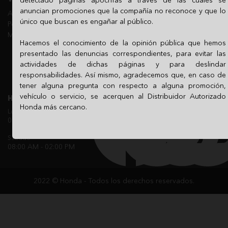
Visítanos
Horario de Venta
anuncian promociones que la compañía no reconoce y que lo
Lunes a Viernes
Arteaga 205 y 2013, Col. San
09:00 AM - 07:00 PM
único que buscan es engañar al público.
Pedro Texcoco Texcoco,
México 56160
Sábado
Hacemos el conocimiento de la opinión pública que hemos
09:00 AM - 05:00 PM
presentado las denuncias correspondientes, para evitar las
actividades de dichas páginas y para deslindar
Domingo
11:00 AM - 05:00 PM
responsabilidades. Así mismo, agradecemos que, en caso de
tener alguna pregunta con respecto a alguna promoción,
vehículo o servicio, se acerquen al Distribuidor Autorizado
Horario de Servicio
Síguenos en nuestras redes
Honda más cercano.
sociales oficiales
Lunes a Viernes
08:00 AM - 07:00 PM
Sábado
08:00 AM - 02:00 PM
Aviso de Privacidad
2022 © Honda - Todos los derechos reservados.