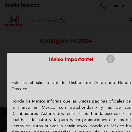
Llámanos
Honda Texcoco
Configura tu
2024
x
!Aviso Importante!
1. Versiones
2. Colores
3.
4. Cotízalo
Accesorios
y Resumen
Este es el sitio oficial del Distribuidor Autorizado Honda
Texcoco.
Honda de México informa que las únicas páginas oficiales de
la marca en México son www.honda.mx y las de sus
Distribuidores Autorizados entre ellos hondatexcoco.mx la
Honda Texcoco - Distribuidor Autorizado Honda
cual ha sido autorizada para hacer promociones directas de
ventas de autos nuevos o seminuevos. Honda de México ha
detectado páginas apócrifas a través de las cuales se