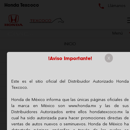
Llámanos
Honda Texcoco
Menú
INICIO
APARIENCIA
x
!Aviso Importante!
CONFORT
TECNOLOGÍA
Este es el sitio oficial del Distribuidor Autorizado Honda
Texcoco.
SEGURIDAD
Honda de México informa que las únicas páginas oficiales de
DESEMPEÑO
la marca en México son www.honda.mx y las de sus
Distribuidores Autorizados entre ellos hondatexcoco.mx la
COLORES
cual ha sido autorizada para hacer promociones directas de
ventas de autos nuevos o seminuevos. Honda de México ha
ESPECIFICACIONES
detectado páginas apócrifas a través de las cuales se